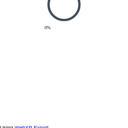
0%
Using
WebXR Export